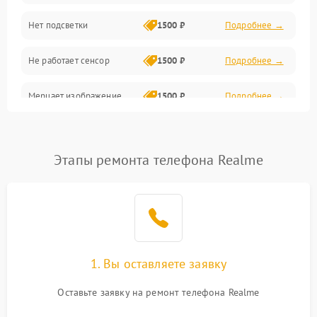
Нет подсветки
1500 ₽
Подробнее →
Проблемы с работой системы, корпусом и другие
Не работает сенсор
1500 ₽
Подробнее →
Мерцает изображение
1500 ₽
Подробнее →
Не работает 3D Touch
2400 ₽
Подробнее →
Этапы ремонта телефона Realme
Не работает Face ID
4000 ₽
Подробнее →
1. Вы оставляете заявку
Оставьте заявку на ремонт телефона Realme