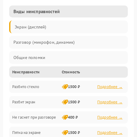
Виды неисправностей
Экран (дисплей)
Разговор (микрофон, динамик)
Общие поломки
Неисправности
Стоимость
Проблемы связи
Разбито стекло
1500 ₽
Подробнее →
Камеры
Разбит экран
1500 ₽
Подробнее →
Проблемы с дисплеем и сенсором
Не гаснет при разговоре
400 ₽
Подробнее →
Зарядка
Пятна на экране
1500 ₽
Подробнее →
Проблемы с питанием, зарядкой и аккумулятором