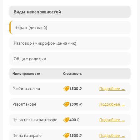
Виды неисправностей
Экран (дисплей)
Разговор (микрофон, динамик)
Общие поломки
Неисправности
Стоимость
Проблемы связи
Разбито стекло
1500 ₽
Подробнее →
Камеры
Разбит экран
1500 ₽
Подробнее →
Проблемы с дисплеем и сенсором
Не гаснет при разговоре
400 ₽
Подробнее →
Зарядка
Пятна на экране
1500 ₽
Подробнее →
Проблемы с питанием, зарядкой и аккумулятором