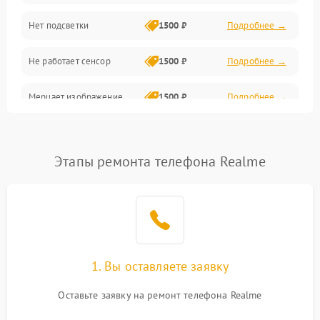
Нет подсветки
1500 ₽
Подробнее →
Проблемы с работой системы, корпусом и другие
Не работает сенсор
1500 ₽
Подробнее →
Мерцает изображение
1500 ₽
Подробнее →
Не работает 3D Touch
2400 ₽
Подробнее →
Этапы ремонта телефона Realme
Не работает Face ID
4000 ₽
Подробнее →
1. Вы оставляете заявку
Оставьте заявку на ремонт телефона Realme