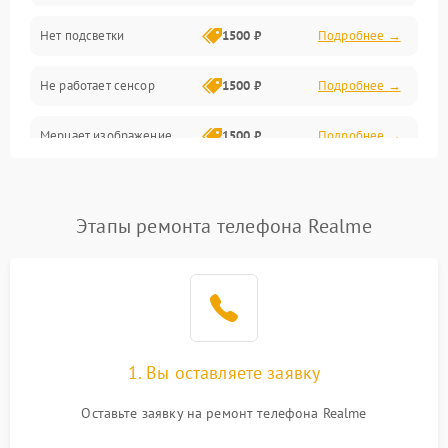
Нет подсветки
1500 ₽
Подробнее →
Проблемы с работой системы, корпусом и другие
Не работает сенсор
1500 ₽
Подробнее →
Мерцает изображение
1500 ₽
Подробнее →
Не работает 3D Touch
2400 ₽
Подробнее →
Этапы ремонта телефона Realme
Не работает Face ID
4000 ₽
Подробнее →
1. Вы оставляете заявку
Оставьте заявку на ремонт телефона Realme