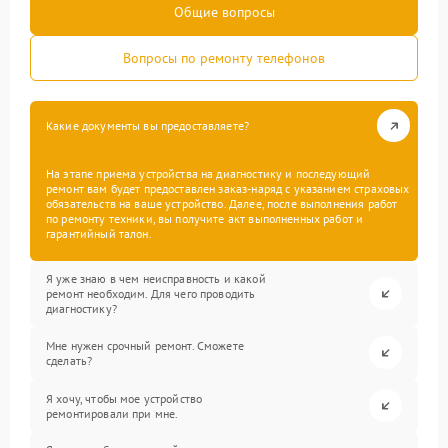
Общие вопросы
Вопросы по ремонту телефонов
Какие документы вы предоставляете?
На этапе приема устройства на диагностику и последующий
ремонт вам будет предоставлен заказ-наряд с указанием страховых
обязательств на ваше устройство. Далее, после выполнения работ
по ремонту техники, вы получите акт выполненных работ и
гарантийный талон.
Я уже знаю в чем неисправность и какой
ремонт необходим. Для чего проводить
диагностику?
Мне нужен срочный ремонт. Сможете
сделать?
Я хочу, чтобы мое устройство
ремонтировали при мне.