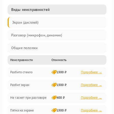
Виды неисправностей
Экран (дисплей)
Разговор (микрофон, динамик)
Общие поломки
Неисправности
Стоимость
Проблемы связи
Разбито стекло
1500 ₽
Подробнее →
Камеры
Разбит экран
1500 ₽
Подробнее →
Проблемы с дисплеем и сенсором
Не гаснет при разговоре
400 ₽
Подробнее →
Зарядка
Пятна на экране
1500 ₽
Подробнее →
Проблемы с питанием, зарядкой и аккумулятором