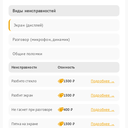
Виды неисправностей
Экран (дисплей)
Разговор (микрофон, динамик)
Общие поломки
Неисправности
Стоимость
Проблемы связи
Разбито стекло
1500 ₽
Подробнее →
Камеры
Разбит экран
1500 ₽
Подробнее →
Проблемы с дисплеем и сенсором
Не гаснет при разговоре
400 ₽
Подробнее →
Зарядка
Пятна на экране
1500 ₽
Подробнее →
Проблемы с питанием, зарядкой и аккумулятором