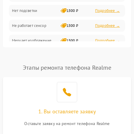
Нет подсветки
1500 ₽
Подробнее →
Проблемы с работой системы, корпусом и другие
Не работает сенсор
1500 ₽
Подробнее →
Мерцает изображение
1500 ₽
Подробнее →
Не работает 3D Touch
2400 ₽
Подробнее →
Этапы ремонта телефона Realme
Не работает Face ID
4000 ₽
Подробнее →
1. Вы оставляете заявку
Оставьте заявку на ремонт телефона Realme