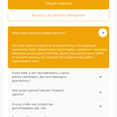
Общие вопросы
Вопросы по ремонту телефонов
Какие документы вы предоставляете?
На этапе приема устройства на диагностику и последующий
ремонт вам будет предоставлен заказ-наряд с указанием страховых
обязательств на ваше устройство. Далее, после выполнения работ
по ремонту техники, вы получите акт выполненных работ и
гарантийный талон.
Я уже знаю в чем неисправность и какой
ремонт необходим. Для чего проводить
диагностику?
Мне нужен срочный ремонт. Сможете
сделать?
Я хочу, чтобы мое устройство
ремонтировали при мне.