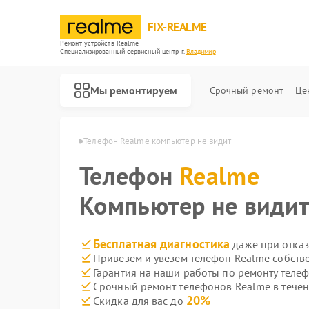
FIX-REALME
Ремонт устройств Realme
Специализированный cервисный центр г.
Владимир
Мы ремонтируем
Срочный ремонт
Це
Realme в Владимире
Телефон Realme компьютер не видит
Телефон
Realme
Компьютер не види
Бесплатная диагностика
даже при отказ
Привезем и увезем телефон Realme собств
Гарантия на наши работы по ремонту теле
Срочный ремонт телефонов Realme в течен
20%
Скидка для вас до