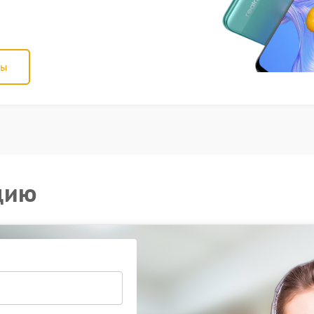
ны
цию