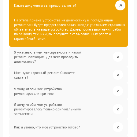
Какие документы вы предоставляете?
На этапе приема устройства на диагностику и последующий
ремонт вам будет предоставлен заказ-наряд с указанием страховых
обязательств на ваше устройство. Далее, после выполнения работ
по ремонту техники, вы получите акт выполненных работ и
гарантийный талон.
Я уже знаю в чем неисправность и какой
ремонт необходим. Для чего проводить
диагностику?
Мне нужен срочный ремонт. Сможете
сделать?
Я хочу, чтобы мое устройство
ремонтировали при мне.
Я хочу, чтобы мое устройство
ремонтировалось только оригинальными
запчастями.
Как я узнаю, что мое устройство готово?