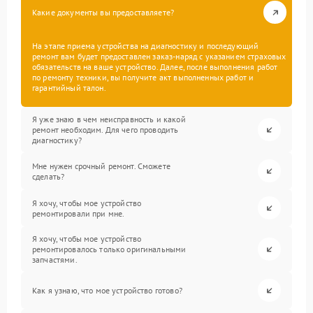
Какие документы вы предоставляете?
На этапе приема устройства на диагностику и последующий
ремонт вам будет предоставлен заказ-наряд с указанием страховых
обязательств на ваше устройство. Далее, после выполнения работ
по ремонту техники, вы получите акт выполненных работ и
гарантийный талон.
Я уже знаю в чем неисправность и какой
ремонт необходим. Для чего проводить
диагностику?
Мне нужен срочный ремонт. Сможете
сделать?
Я хочу, чтобы мое устройство
ремонтировали при мне.
Я хочу, чтобы мое устройство
ремонтировалось только оригинальными
запчастями.
Как я узнаю, что мое устройство готово?