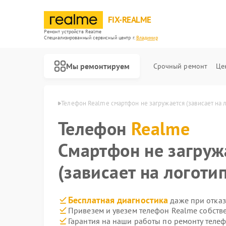
FIX-REALME
Ремонт устройств Realme
Специализированный cервисный центр г.
Владимир
Мы ремонтируем
Срочный ремонт
Це
Realme в Владимире
Телефон Realme смартфон не загружается (зависает на 
Телефон
Realme
Смартфон не загруж
(зависает на логоти
Бесплатная диагностика
даже при отказ
Привезем и увезем телефон Realme собств
Гарантия на наши работы по ремонту теле