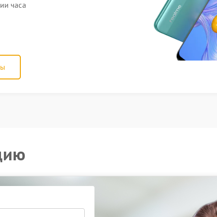
ии часа
ны
цию