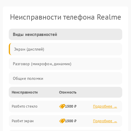
Неисправности телефона Realme
Виды неисправностей
Экран (дисплей)
Разговор (микрофон, динамик)
Общие поломки
Неисправности
Стоимость
Проблемы связи
Разбито стекло
1500 ₽
Подробнее →
Камеры
Разбит экран
1500 ₽
Подробнее →
Проблемы с дисплеем и сенсором