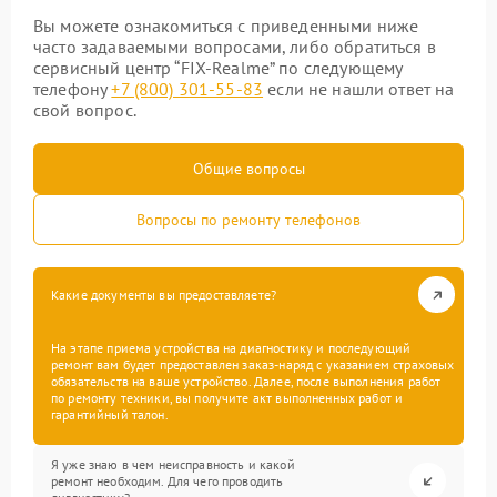
Вы можете ознакомиться с приведенными ниже
часто задаваемыми вопросами, либо обратиться в
сервисный центр “FIX-Realme” по следующему
телефону
+7 (800) 301-55-83
если не нашли ответ на
свой вопрос.
Общие вопросы
Вопросы по ремонту телефонов
Какие документы вы предоставляете?
На этапе приема устройства на диагностику и последующий
ремонт вам будет предоставлен заказ-наряд с указанием страховых
обязательств на ваше устройство. Далее, после выполнения работ
по ремонту техники, вы получите акт выполненных работ и
гарантийный талон.
Я уже знаю в чем неисправность и какой
ремонт необходим. Для чего проводить